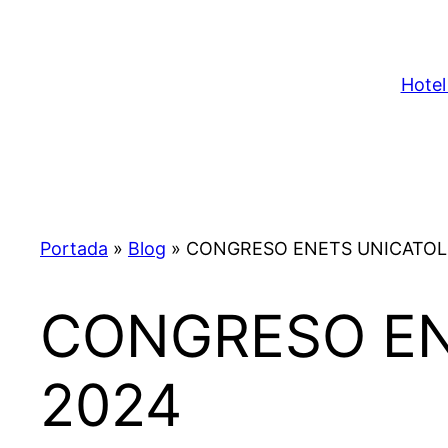
Saltar
al
contenido
Hotel
Portada
»
Blog
»
CONGRESO ENETS UNICATOLIC
CONGRESO ENE
2024