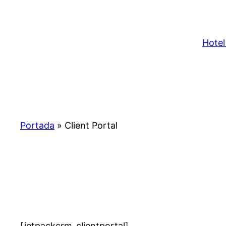
Saltar
al
contenido
Hotel
Portada
»
Client Portal
[jetpackcrm_clientportal]